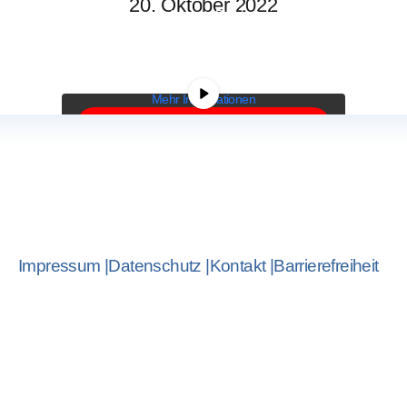
20. Oktober 2022
Sie sehen gerade einen Platzhalterinhalt von
YouTube
. Um auf den eigentlichen Inhalt
zuzugreifen, klicken Sie auf die Schaltfläche
unten. Bitte beachten Sie, dass dabei Daten an
Drittanbieter weitergegeben werden.
Mehr Informationen
Inhalt entsperren
Erforderlichen Service akzeptieren
und Inhalte entsperren
Impressum |
Datenschutz |
Kontakt |
Barrierefreiheit