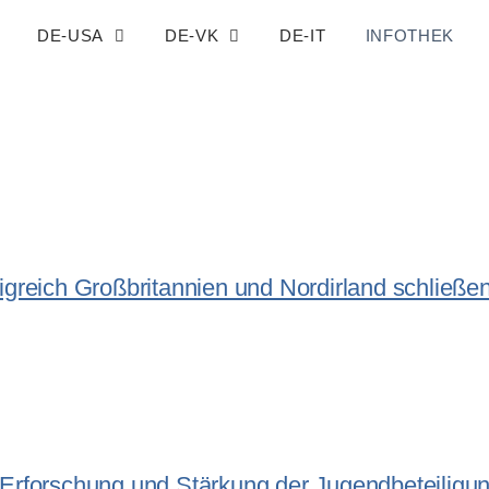
DE-USA
DE-VK
DE-IT
INFOTHEK
greich Großbritannien und Nordirland schließe
Erforschung und Stärkung der Jugendbeteiligu