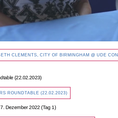
BETH CLEMENTS, CITY OF BIRMINGHAM @ UDE CO
S ROUNDTABLE (22.02.2023)